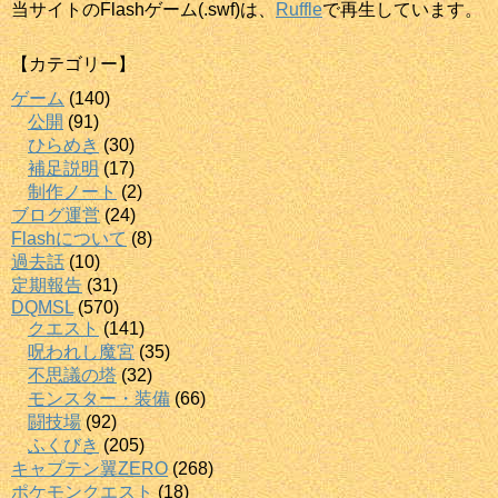
当サイトのFlashゲーム(.swf)は、
Ruffle
で再生しています。
【カテゴリー】
ゲーム
(140)
公開
(91)
ひらめき
(30)
補足説明
(17)
制作ノート
(2)
ブログ運営
(24)
Flashについて
(8)
過去話
(10)
定期報告
(31)
DQMSL
(570)
クエスト
(141)
呪われし魔宮
(35)
不思議の塔
(32)
モンスター・装備
(66)
闘技場
(92)
ふくびき
(205)
キャプテン翼ZERO
(268)
ポケモンクエスト
(18)