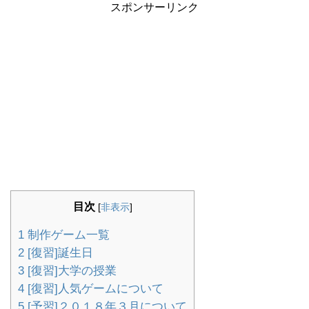
スポンサーリンク
目次
[
非表示
]
1
制作ゲーム一覧
2
[復習]誕生日
3
[復習]大学の授業
4
[復習]人気ゲームについて
5
[予習]２０１８年３月について