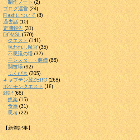
制作ノート
(2)
ブログ運営
(24)
Flashについて
(8)
過去話
(10)
定期報告
(31)
DQMSL
(570)
クエスト
(141)
呪われし魔宮
(35)
不思議の塔
(32)
モンスター・装備
(66)
闘技場
(92)
ふくびき
(205)
キャプテン翼ZERO
(268)
ポケモンクエスト
(18)
雑記
(68)
娯楽
(15)
食事
(31)
思考
(22)
【新着記事】