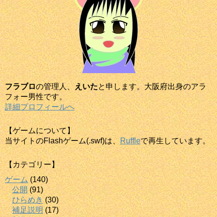
フラブロ
の管理人、
えいた
と申します。大阪府出身のアラ
フォー男性です。
詳細プロフィールへ
【ゲームについて】
当サイトのFlashゲーム(.swf)は、
Ruffle
で再生しています。
【カテゴリー】
ゲーム
(140)
公開
(91)
ひらめき
(30)
補足説明
(17)