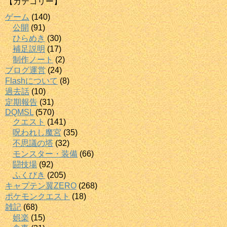
【カテゴリー】
ゲーム
(140)
公開
(91)
ひらめき
(30)
補足説明
(17)
制作ノート
(2)
ブログ運営
(24)
Flashについて
(8)
過去話
(10)
定期報告
(31)
DQMSL
(570)
クエスト
(141)
呪われし魔宮
(35)
不思議の塔
(32)
モンスター・装備
(66)
闘技場
(92)
ふくびき
(205)
キャプテン翼ZERO
(268)
ポケモンクエスト
(18)
雑記
(68)
娯楽
(15)