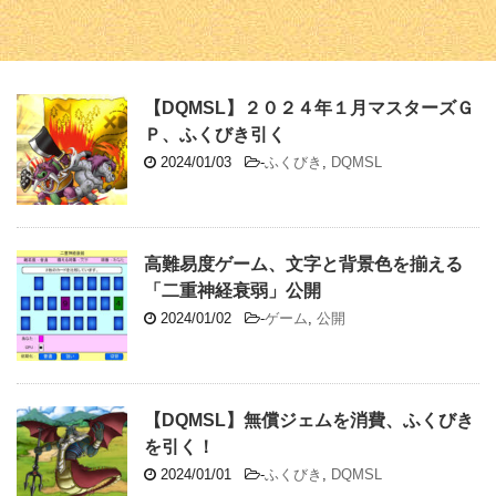
【DQMSL】２０２４年１月マスターズＧ
Ｐ、ふくびき引く
2024/01/03
-
ふくびき
,
DQMSL
高難易度ゲーム、文字と背景色を揃える
「二重神経衰弱」公開
2024/01/02
-
ゲーム
,
公開
【DQMSL】無償ジェムを消費、ふくびき
を引く！
2024/01/01
-
ふくびき
,
DQMSL