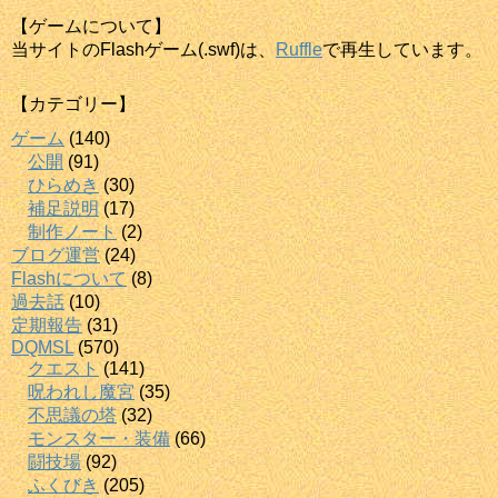
【ゲームについて】
当サイトのFlashゲーム(.swf)は、
Ruffle
で再生しています。
【カテゴリー】
ゲーム
(140)
公開
(91)
ひらめき
(30)
補足説明
(17)
制作ノート
(2)
ブログ運営
(24)
Flashについて
(8)
過去話
(10)
定期報告
(31)
DQMSL
(570)
クエスト
(141)
呪われし魔宮
(35)
不思議の塔
(32)
モンスター・装備
(66)
闘技場
(92)
ふくびき
(205)