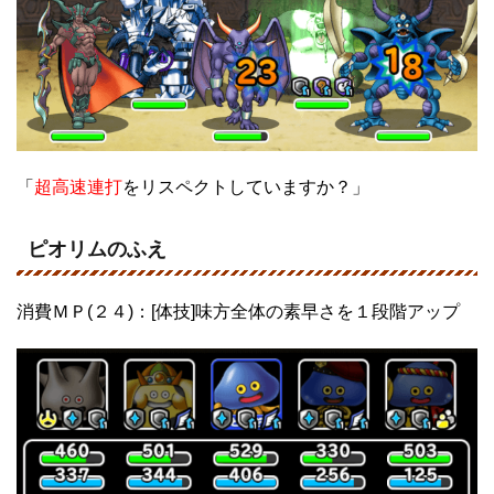
「
超高速連打
をリスペクトしていますか？」
ピオリムのふえ
消費ＭＰ(２４)：[体技]味方全体の素早さを１段階アップ