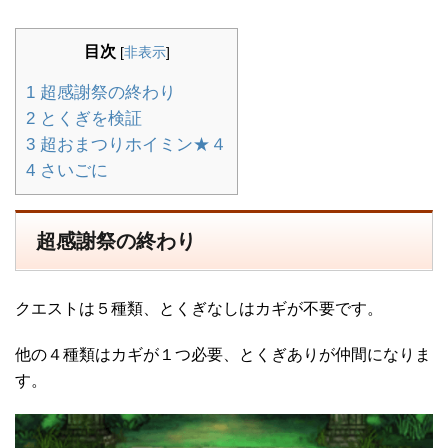
目次
[
非表示
]
1
超感謝祭の終わり
2
とくぎを検証
3
超おまつりホイミン★４
4
さいごに
超感謝祭の終わり
クエストは５種類、とくぎなしはカギが不要です。
他の４種類はカギが１つ必要、とくぎありが仲間になりま
す。