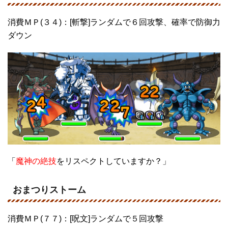
消費ＭＰ(３４)：[斬撃]ランダムで６回攻撃、確率で防御力
ダウン
「
魔神の絶技
をリスペクトしていますか？」
おまつりストーム
消費ＭＰ(７７)：[呪文]ランダムで５回攻撃