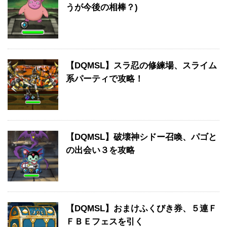
うが今後の相棒？)
【DQMSL】スラ忍の修練場、スライム
系パーティで攻略！
【DQMSL】破壊神シドー召喚、パゴと
の出会い３を攻略
【DQMSL】おまけふくびき券、５連Ｆ
ＦＢＥフェスを引く