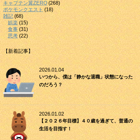
キャプテン翼ZERO
(268)
ポケモンクエスト
(18)
雑記
(68)
娯楽
(15)
食事
(31)
思考
(22)
【新着記事】
2026.01.04
いつから、僕は「静かな退職」状態になった
のだろう？
2026.01.02
【２０２６年目標】４０歳を過ぎて、普通の
生活を目指す！