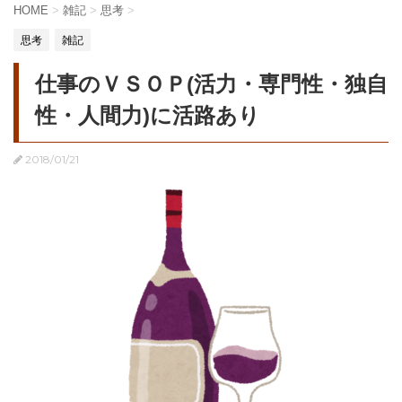
HOME
>
雑記
>
思考
>
思考
雑記
仕事のＶＳＯＰ(活力・専門性・独自
性・人間力)に活路あり
2018/01/21