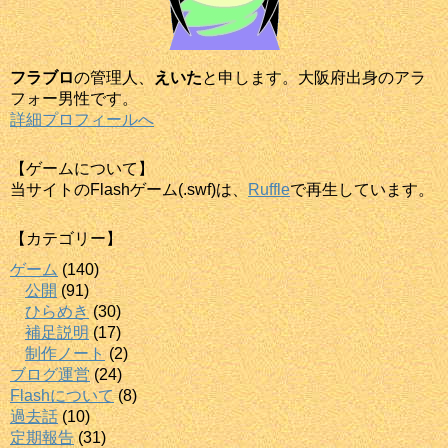
フラブロ
の管理人、
えいた
と申します。大阪府出身のアラ
フォー男性です。
詳細プロフィールへ
【ゲームについて】
当サイトのFlashゲーム(.swf)は、
Ruffle
で再生しています。
【カテゴリー】
ゲーム
(140)
公開
(91)
ひらめき
(30)
補足説明
(17)
制作ノート
(2)
ブログ運営
(24)
Flashについて
(8)
過去話
(10)
定期報告
(31)