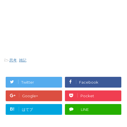
-
思考
,
雑記
Twitter
Facebook
Google+
Pocket
B!
はてブ
LINE