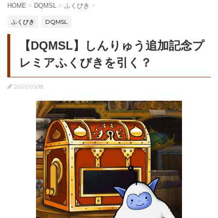
HOME
>
DQMSL
>
ふくびき
>
ふくびき
DQMSL
【DQMSL】しんりゅう追加記念プ
レミアふくびきを引く？
2021/05/18