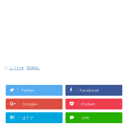
-
ふくびき
,
DQMSL
Twitter
Facebook
Google+
Pocket
B!
はてブ
LINE