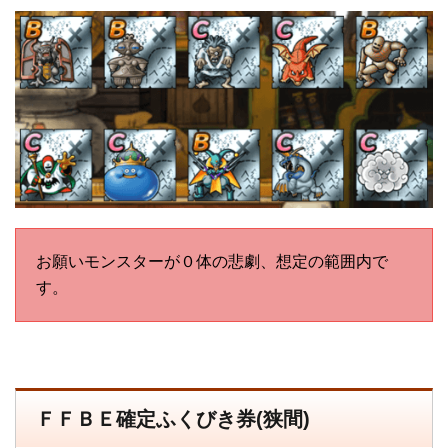
お願いモンスターが０体の悲劇、想定の範囲内で
す。
ＦＦＢＥ確定ふくびき券(狭間)