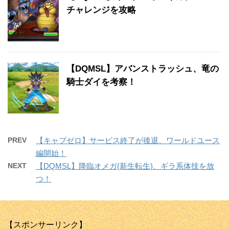
チャレンジを攻略
【DQMSL】アバンストラッシュ、竜の
騎士ダイを考察！
PREV
【キャプゼロ】サービス終了が後退、ワールドユース
編開始！
NEXT
【DQMSL】降臨オメガ(新生転生)、ギラ系体技を放
つ！
【スポンサーリンク】