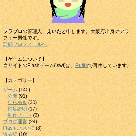
フラブロ
の管理人、
えいた
と申します。大阪府出身のアラ
フォー男性です。
詳細プロフィールへ
【ゲームについて】
当サイトのFlashゲーム(.swf)は、
Ruffle
で再生しています。
【カテゴリー】
ゲーム
(140)
公開
(91)
ひらめき
(30)
補足説明
(17)
制作ノート
(2)
ブログ運営
(24)
Flashについて
(8)
過去話
(10)