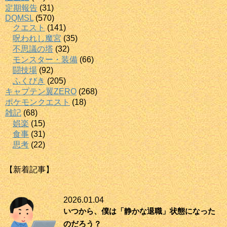
定期報告
(31)
DQMSL
(570)
クエスト
(141)
呪われし魔宮
(35)
不思議の塔
(32)
モンスター・装備
(66)
闘技場
(92)
ふくびき
(205)
キャプテン翼ZERO
(268)
ポケモンクエスト
(18)
雑記
(68)
娯楽
(15)
食事
(31)
思考
(22)
【新着記事】
2026.01.04
いつから、僕は「静かな退職」状態になった
のだろう？