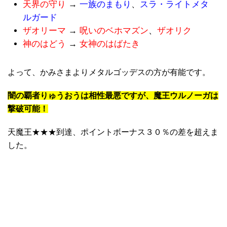
天界の守り
→
一族のまもり
、
スラ・ライトメタ
ルガード
ザオリーマ
→
呪いのベホマズン
、
ザオリク
神のはどう
→
女神のはばたき
よって、かみさまよりメタルゴッデスの方が有能です。
闇の覇者りゅうおうは相性最悪ですが、魔王ウルノーガは
撃破可能！
天魔王★★★到達、ポイントボーナス３０％の差を超えま
した。