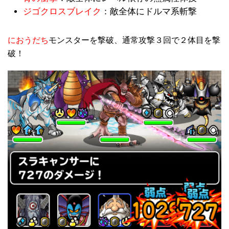
ジゴクロスブレイク
：敵全体にドルマ系斬撃
におうだち
モンスターを撃破、通常攻撃３回で２体目を撃
破！