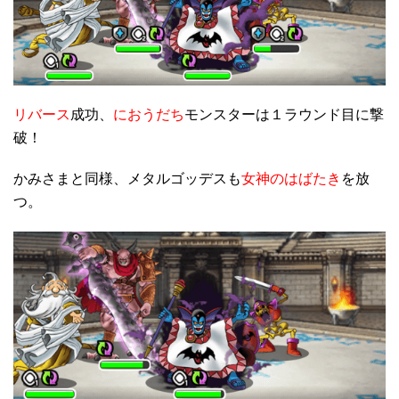
リバース
成功、
におうだち
モンスターは１ラウンド目に撃
破！
かみさまと同様、メタルゴッデスも
女神のはばたき
を放
つ。