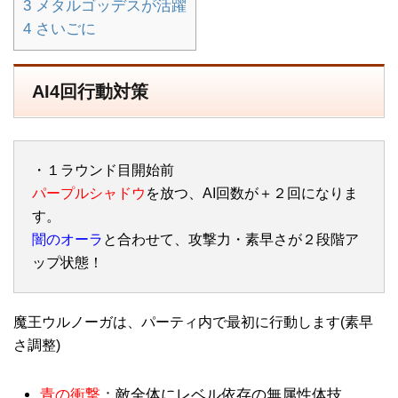
3
メタルゴッデスが活躍
4
さいごに
AI4回行動対策
・１ラウンド目開始前
パープルシャドウ
を放つ、AI回数が＋２回になりま
す。
闇のオーラ
と合わせて、攻撃力・素早さが２段階ア
ップ状態！
魔王ウルノーガは、パーティ内で最初に行動します(素早
さ調整)
青の衝撃
：敵全体にレベル依存の無属性体技