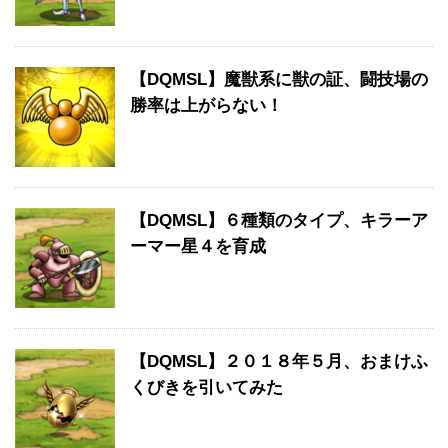
【DQMSL】魔獣系に獣の証、闘技場の
勝率は上がらない！
【DQMSL】６種類のタイプ、キラーア
ーマー星４を育成
【DQMSL】２０１８年５月、おまけふ
くびきを引いてみた