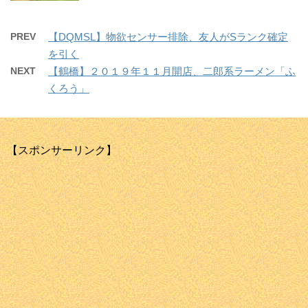
PREV
【DQMSL】物欲センサー排除、友人がSランク確定
を引く
NEXT
【鶴橋】２０１９年１１月開店、二郎系ラーメン「ふ
くろう」
【スポンサーリンク】