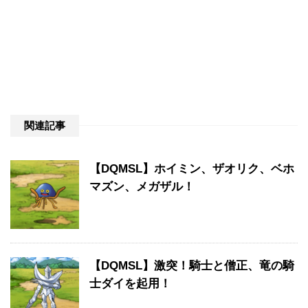
関連記事
【DQMSL】ホイミン、ザオリク、ベホ
マズン、メガザル！
【DQMSL】激突！騎士と僧正、竜の騎
士ダイを起用！