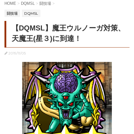
HOME
>
DQMSL
>
闘技場
>
闘技場
DQMSL
【DQMSL】魔王ウルノーガ対策、
天魔王(星３)に到達！
2019/11/05