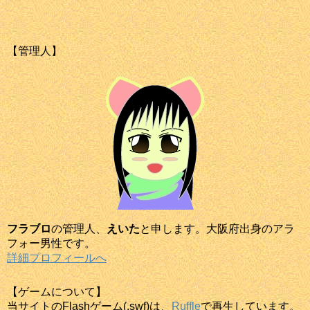
【管理人】
フラブロ
の管理人、
えいた
と申します。大阪府出身のアラ
フォー男性です。
詳細プロフィールへ
【ゲームについて】
当サイトのFlashゲーム(.swf)は、
Ruffle
で再生しています。