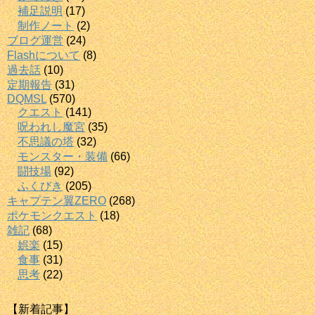
補足説明
(17)
制作ノート
(2)
ブログ運営
(24)
Flashについて
(8)
過去話
(10)
定期報告
(31)
DQMSL
(570)
クエスト
(141)
呪われし魔宮
(35)
不思議の塔
(32)
モンスター・装備
(66)
闘技場
(92)
ふくびき
(205)
キャプテン翼ZERO
(268)
ポケモンクエスト
(18)
雑記
(68)
娯楽
(15)
食事
(31)
思考
(22)
【新着記事】