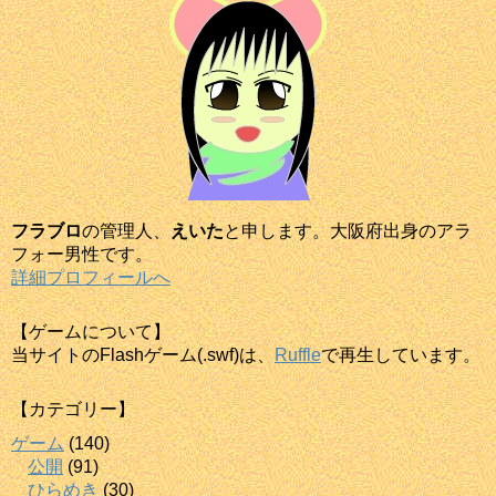
フラブロ
の管理人、
えいた
と申します。大阪府出身のアラ
フォー男性です。
詳細プロフィールへ
【ゲームについて】
当サイトのFlashゲーム(.swf)は、
Ruffle
で再生しています。
【カテゴリー】
ゲーム
(140)
公開
(91)
ひらめき
(30)