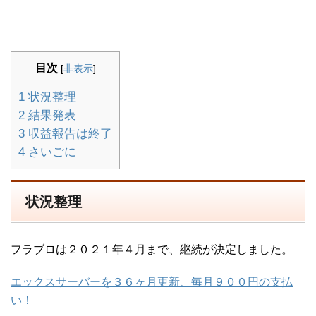
目次
[
非表示
]
1
状況整理
2
結果発表
3
収益報告は終了
4
さいごに
状況整理
フラブロは２０２１年４月まで、継続が決定しました。
エックスサーバーを３６ヶ月更新、毎月９００円の支払
い！