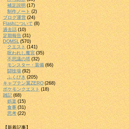
補足説明
(17)
制作ノート
(2)
ブログ運営
(24)
Flashについて
(8)
過去話
(10)
定期報告
(31)
DQMSL
(570)
クエスト
(141)
呪われし魔宮
(35)
不思議の塔
(32)
モンスター・装備
(66)
闘技場
(92)
ふくびき
(205)
キャプテン翼ZERO
(268)
ポケモンクエスト
(18)
雑記
(68)
娯楽
(15)
食事
(31)
思考
(22)
【新着記事】