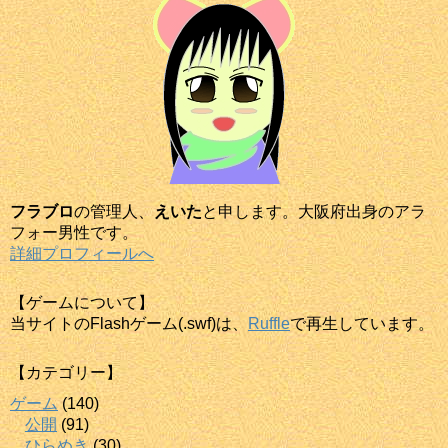
フラブロ
の管理人、
えいた
と申します。大阪府出身のアラ
フォー男性です。
詳細プロフィールへ
【ゲームについて】
当サイトのFlashゲーム(.swf)は、
Ruffle
で再生しています。
【カテゴリー】
ゲーム
(140)
公開
(91)
ひらめき
(30)