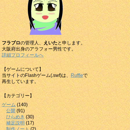
フラブロ
の管理人、
えいた
と申します。
大阪府出身のアラフォー男性です。
詳細プロフィールへ
【ゲームについて】
当サイトのFlashゲーム(.swf)は、
Ruffle
で
再生しています。
【カテゴリー】
ゲーム
(140)
公開
(91)
ひらめき
(30)
補足説明
(17)
制作ノート
(2)