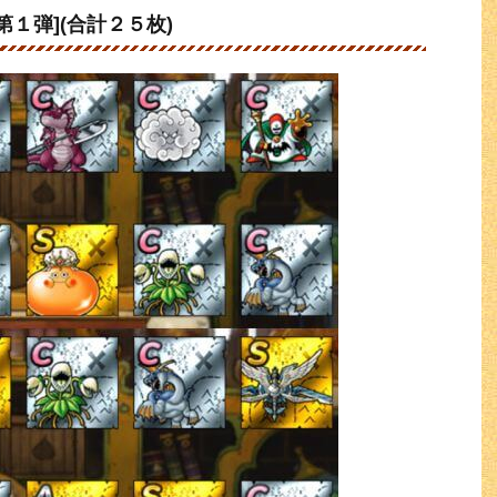
１弾](合計２５枚)