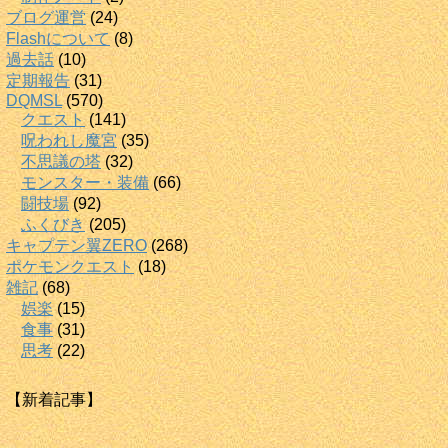
ブログ運営
(24)
Flashについて
(8)
過去話
(10)
定期報告
(31)
DQMSL
(570)
クエスト
(141)
呪われし魔宮
(35)
不思議の塔
(32)
モンスター・装備
(66)
闘技場
(92)
ふくびき
(205)
キャプテン翼ZERO
(268)
ポケモンクエスト
(18)
雑記
(68)
娯楽
(15)
食事
(31)
思考
(22)
【新着記事】