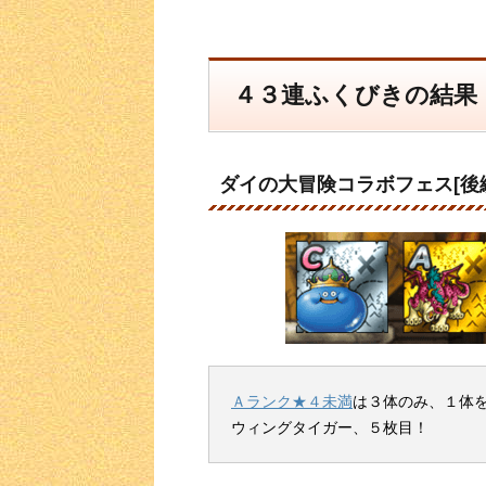
４３連ふくびきの結果
ダイの大冒険コラボフェス[後編
Ａランク★４未満
は３体のみ、１体
ウィングタイガー、５枚目！