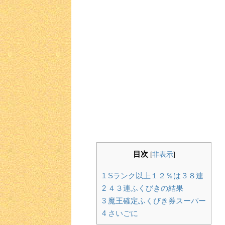
目次
[
非表示
]
1
Sランク以上１２％は３８連
2
４３連ふくびきの結果
3
魔王確定ふくびき券スーパー
4
さいごに