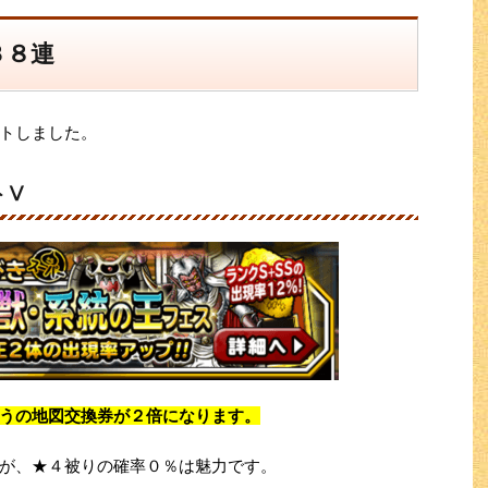
３８連
トしました。
トⅤ
うの地図交換券が２倍になります。
が、★４被りの確率０％は魅力です。