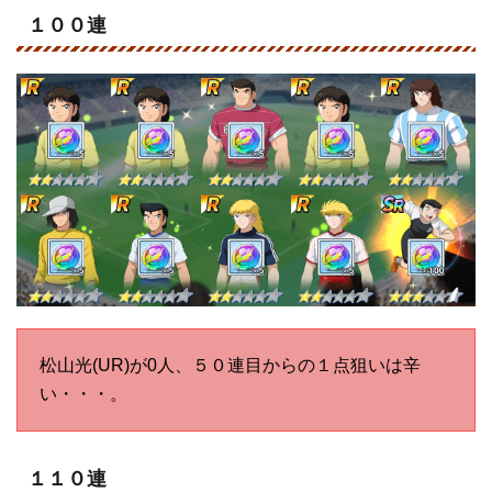
１００連
松山光(UR)が0人、５０連目からの１点狙いは辛
い・・・。
１１０連