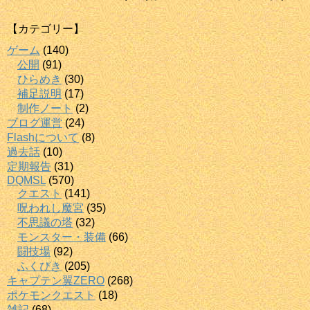
【カテゴリー】
ゲーム
(140)
公開
(91)
ひらめき
(30)
補足説明
(17)
制作ノート
(2)
ブログ運営
(24)
Flashについて
(8)
過去話
(10)
定期報告
(31)
DQMSL
(570)
クエスト
(141)
呪われし魔宮
(35)
不思議の塔
(32)
モンスター・装備
(66)
闘技場
(92)
ふくびき
(205)
キャプテン翼ZERO
(268)
ポケモンクエスト
(18)
雑記
(68)