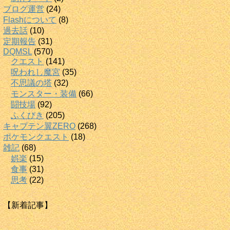
ブログ運営
(24)
Flashについて
(8)
過去話
(10)
定期報告
(31)
DQMSL
(570)
クエスト
(141)
呪われし魔宮
(35)
不思議の塔
(32)
モンスター・装備
(66)
闘技場
(92)
ふくびき
(205)
キャプテン翼ZERO
(268)
ポケモンクエスト
(18)
雑記
(68)
娯楽
(15)
食事
(31)
思考
(22)
【新着記事】