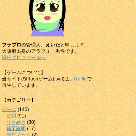
フラブロ
の管理人、
えいた
と申します。
大阪府出身のアラフォー男性です。
詳細プロフィールへ
【ゲームについて】
当サイトのFlashゲーム(.swf)は、
Ruffle
で
再生しています。
【カテゴリー】
ゲーム
(140)
公開
(91)
ひらめき
(30)
補足説明
(17)
制作ノート
(2)