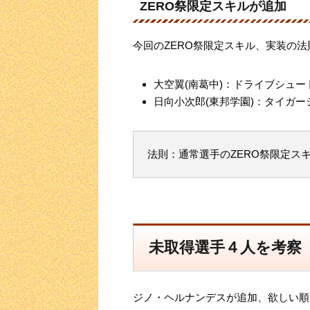
ZERO祭限定スキルが追加
今回のZERO祭限定スキル、実装の
大空翼(南葛中)：ドライブシュー
日向小次郎(東邦学園)：タイガー
法則：通常選手のZERO祭限定ス
未取得選手４人を考察
ジノ・ヘルナンデスが追加、欲しい順