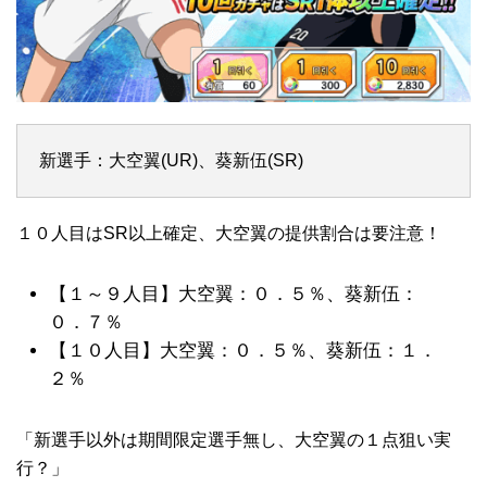
新選手：大空翼(UR)、葵新伍(SR)
１０人目はSR以上確定、大空翼の提供割合は要注意！
【１～９人目】大空翼：０．５％、葵新伍：
０．７％
【１０人目】大空翼：０．５％、葵新伍：１．
２％
「新選手以外は期間限定選手無し、大空翼の１点狙い実
行？」