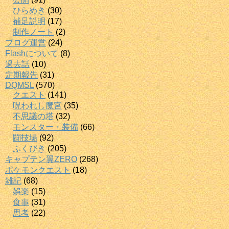
ひらめき
(30)
補足説明
(17)
制作ノート
(2)
ブログ運営
(24)
Flashについて
(8)
過去話
(10)
定期報告
(31)
DQMSL
(570)
クエスト
(141)
呪われし魔宮
(35)
不思議の塔
(32)
モンスター・装備
(66)
闘技場
(92)
ふくびき
(205)
キャプテン翼ZERO
(268)
ポケモンクエスト
(18)
雑記
(68)
娯楽
(15)
食事
(31)
思考
(22)