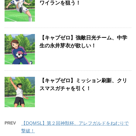
ワイランを狙う！
【キャプゼロ】強敵日光チーム、中学
生の永井芽衣が欲しい！
【キャプゼロ】ミッション刷新、クリ
スマスガチャを引く！
PREV
【DQMSL】第２回神獣杯、アレフガルドをねむりで
撃破！