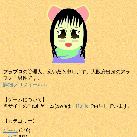
フラブロ
の管理人、
えいた
と申します。大阪府出身のアラ
フォー男性です。
詳細プロフィールへ
【ゲームについて】
当サイトのFlashゲーム(.swf)は、
Ruffle
で再生しています。
【カテゴリー】
ゲーム
(140)
公開
(91)