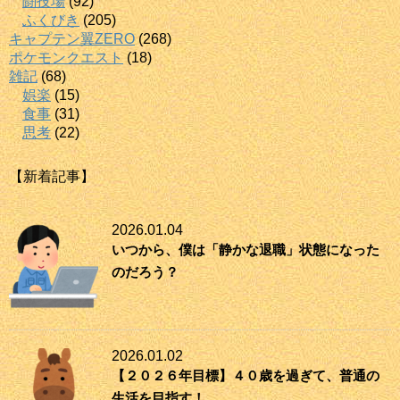
闘技場
(92)
ふくびき
(205)
キャプテン翼ZERO
(268)
ポケモンクエスト
(18)
雑記
(68)
娯楽
(15)
食事
(31)
思考
(22)
【新着記事】
2026.01.04
いつから、僕は「静かな退職」状態になった
のだろう？
2026.01.02
【２０２６年目標】４０歳を過ぎて、普通の
生活を目指す！