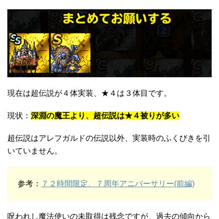
現在は超伝説が４体実装、★４は３体目です。
現状：
深淵の魔王より、超伝説は★４被りが多い
超伝説はアレフガルドの伝説以外、実装時のふくびきを引
いていません。
参考：
７２時間限定、７周年アニバーサリー(前編)
呪われし魔法使いの未取得は残念ですが、過去の傾向から