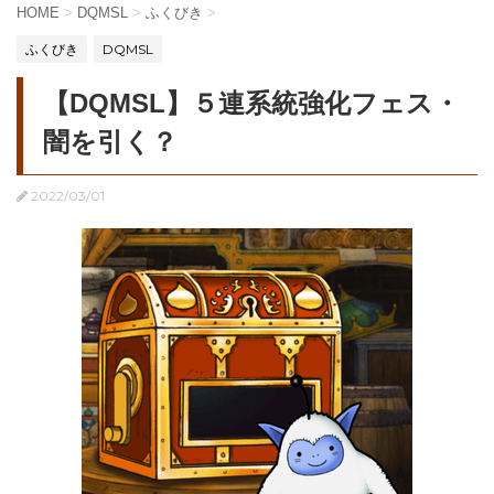
HOME
>
DQMSL
>
ふくびき
>
ふくびき
DQMSL
【DQMSL】５連系統強化フェス・
闇を引く？
2022/03/01