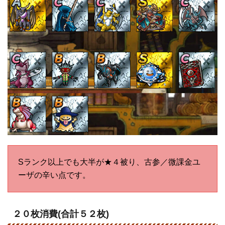
Sランク以上でも大半が★４被り、古参／微課金ユ
ーザの辛い点です。
２０枚消費(合計５２枚)