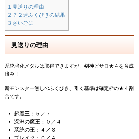
1
見送りの理由
2
７２連ふくびきの結果
3
さいごに
見送りの理由
系統強化メダルは取得できますが、剣神ピサロ★４を育成
済み！
新モンスター無しのふくびき、引く基準は確定枠の★４割
合です。
超魔王：５／７
深淵の魔王：０／４
系統の王：４／８
ブレイク：０／４