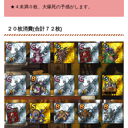
★４未満０枚、大爆死の予感がします。
２０枚消費(合計７２枚)