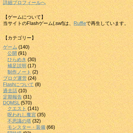
詳細プロフィールへ
【ゲームについて】
当サイトのFlashゲーム(.swf)は、
Ruffle
で再生しています。
【カテゴリー】
ゲーム
(140)
公開
(91)
ひらめき
(30)
補足説明
(17)
制作ノート
(2)
ブログ運営
(24)
Flashについて
(8)
過去話
(10)
定期報告
(31)
DQMSL
(570)
クエスト
(141)
呪われし魔宮
(35)
不思議の塔
(32)
モンスター・装備
(66)