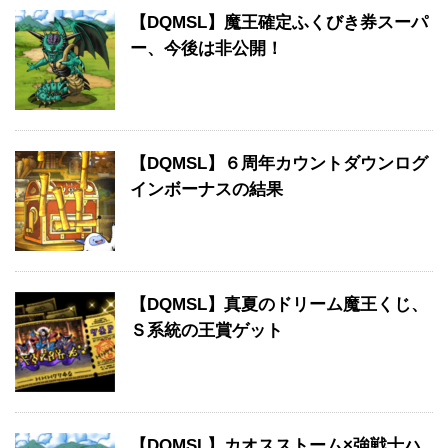
【DQMSL】魔王確定ふくびき券スーパ
ー、今後は非公開！
【DQMSL】６周年カウントダウンログ
インボーナスの結果
【DQMSL】真夏のドリーム魔王くじ、
Ｓ系統の王賞ゲット
【DQMSL】カオスストーム×強戦士ハ