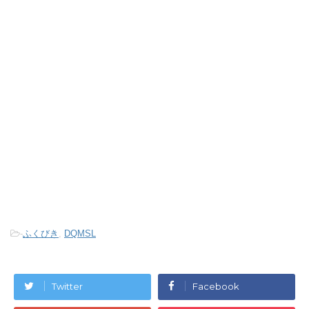
-
ふくびき
,
DQMSL
Twitter
Facebook