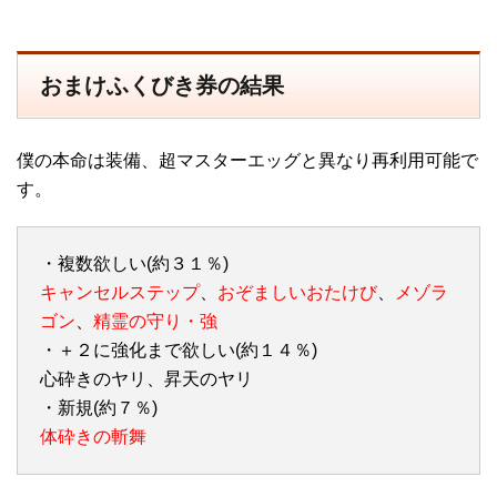
おまけふくびき券の結果
僕の本命は装備、超マスターエッグと異なり再利用可能で
す。
・複数欲しい(約３１％)
キャンセルステップ
、
おぞましいおたけび
、
メゾラ
ゴン
、
精霊の守り・強
・＋２に強化まで欲しい(約１４％)
心砕きのヤリ、昇天のヤリ
・新規(約７％)
体砕きの斬舞