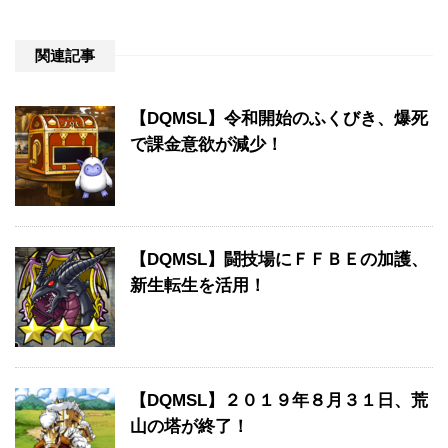
関連記事
【DQMSL】令和開始のふくびき、爆死
で課金意欲が減少！
【DQMSL】闘技場にＦＦＢＥの加護、
新生転生を活用！
【DQMSL】２０１９年８月３１日、荒
山の塔が終了！