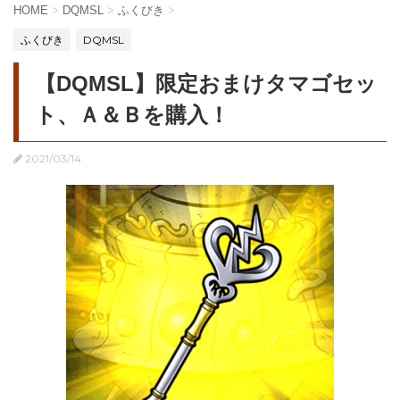
HOME
>
DQMSL
>
ふくびき
>
ふくびき
DQMSL
【DQMSL】限定おまけタマゴセッ
ト、Ａ＆Ｂを購入！
2021/03/14