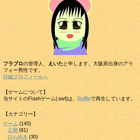
フラブロ
の管理人、
えいた
と申します。大阪府出身のアラ
フォー男性です。
詳細プロフィールへ
【ゲームについて】
当サイトのFlashゲーム(.swf)は、
Ruffle
で再生しています。
【カテゴリー】
ゲーム
(140)
公開
(91)
ひらめき
(30)