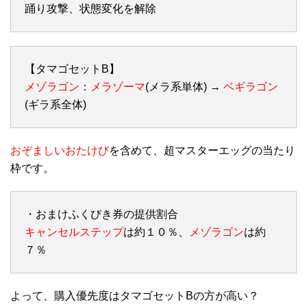
踊り攻撃、状態変化を解除
【タマゴセットB】
メゾラゴン
：
メラゾーマ
(メラ系単体) →
ベギラゴン
(ギラ系全体)
おぞましいおたけび
を含めて、超マスターエッグの当たり
枠です。
・おまけふくびき券の提供割合
キャンセルステップ
は約１０％、
メゾラゴン
は約
７％
よって、購入優先度はタマゴセットBの方が高い？